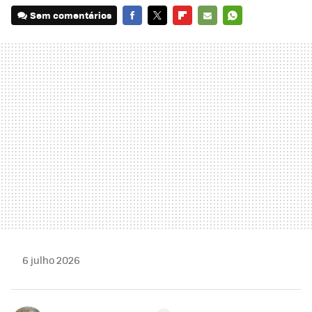
Sem comentários
FACEBOOK
TWITTER
FLIPBOARD
E-
WHATSAPP
MAIL
6 julho 2026