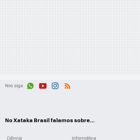
Nos siga
Wh
You
Inst
RSS
ats
tub
agr
App
e
am
No Xataka Brasil falamos sobre...
Ciência
Informática