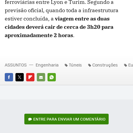
ferroviárias entre Lyon e Turim. Segundo a
previsão oficial, quando toda a infraestrutura
estiver concluída, a
viagem entre as duas
cidades deverá cair de cerca de 3h20 para
aproximadamente 2 horas
.
ASSUNTOS
Engenharia
Túneis
Construções
Eu
FACEBOOK
TWITTER
FLIPBOARD
E-
WHATSAPP
MAIL
ENTRE PARA ENVIAR UM COMENTÁRIO