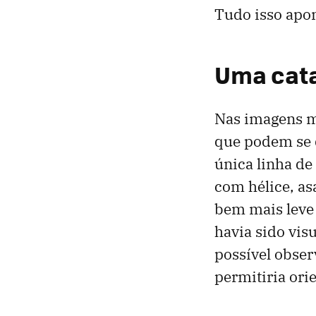
Tudo isso apo
Uma cata
Nas imagens m
que podem se 
única linha d
com hélice, as
bem mais leve 
havia sido vi
possível obser
permitiria or