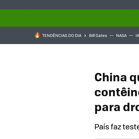
TENDÊNCIAS DO DIA
Bill Gates
NASA
I
China q
contêin
para dr
País faz tes