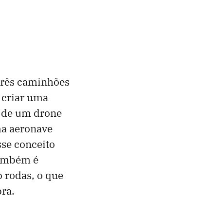
três caminhões
 criar uma
m de um drone
ma aeronave
sse conceito
Também é
o rodas, o que
ra.