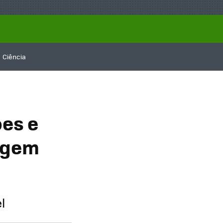
Ciência
es e
lagem
el