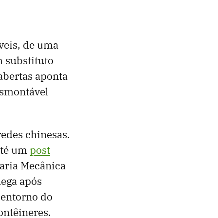
veis, de uma
 substituto
abertas aponta
esmontável
redes chinesas.
 até um
post
aria Mecânica
hega após
 entorno do
ontêineres.