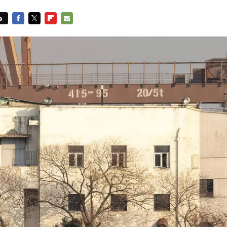
s
FACEBOOK
TWITTER
FLIPBOARD
E-
MAIL