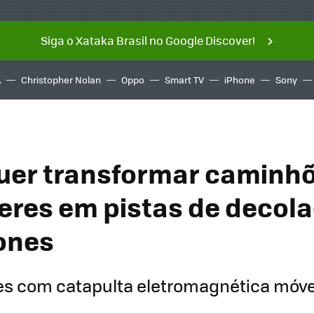
Siga o Xataka Brasil no Google Discover!
A
Christopher Nolan
Oppo
Smart TV
iPhone
Sony
uer transformar caminhõ
eres em pistas de deco
ones
tes com catapulta eletromagnética móv