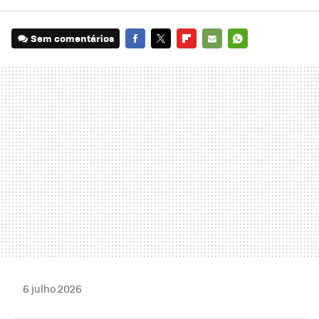
Sem comentários
FACEBOOK
TWITTER
FLIPBOARD
E-
WHATSAPP
MAIL
6 julho 2026