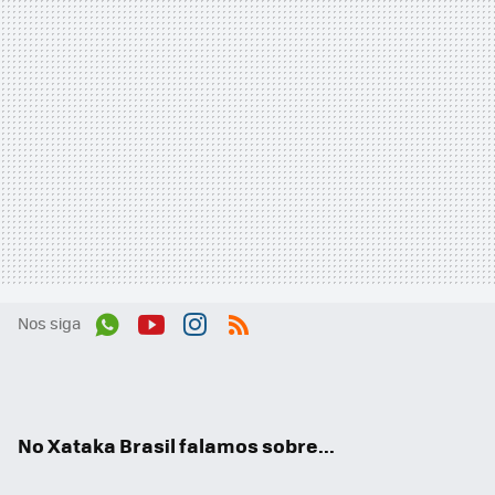
Nos siga
Wh
You
Inst
RSS
ats
tub
agr
App
e
am
No Xataka Brasil falamos sobre...