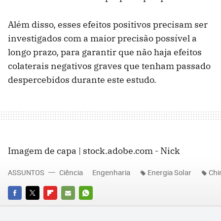
Além disso, esses efeitos positivos precisam ser
investigados com a maior precisão possível a
longo prazo, para garantir que não haja efeitos
colaterais negativos graves que tenham passado
despercebidos durante este estudo.
Imagem de capa | stock.adobe.com - Nick
ASSUNTOS
Ciência
Engenharia
Energia Solar
Chi
FACEBOOK
TWITTER
FLIPBOARD
E-
WHATSAPP
MAIL