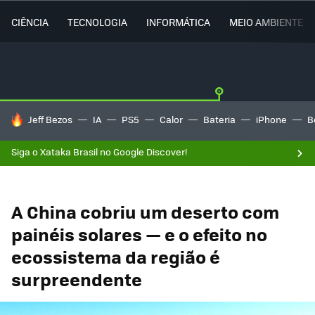
CIÊNCIA
TECNOLOGIA
INFORMÁTICA
MEIO AMBIENTE
TENDÊNCIAS DO DIA
Jeff Bezos
IA
PS5
Calor
Bateria
iPhone
B
Siga o Xataka Brasil no Google Discover!
A China cobriu um deserto com
painéis solares — e o efeito no
ecossistema da região é
surpreendente