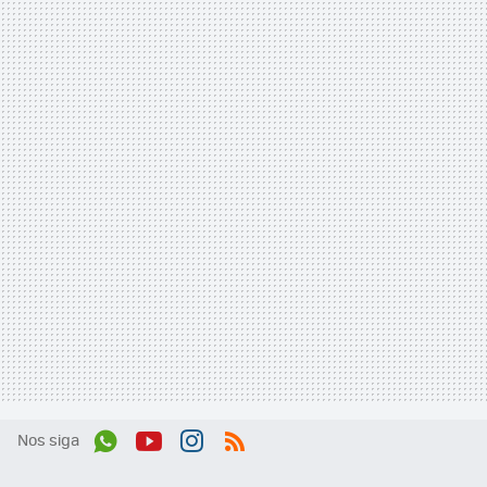
Nos siga
Wh
You
Inst
RSS