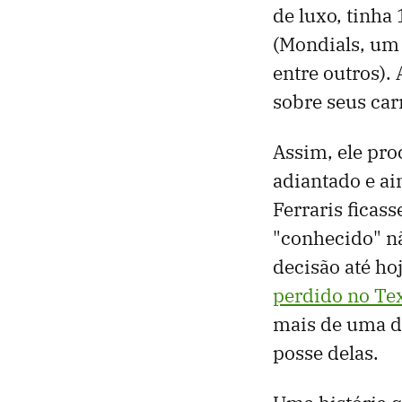
de luxo, tinha
(Mondials, um 
entre outros).
sobre seus car
Assim, ele pr
adiantado e a
Ferraris ficas
"conhecido" n
decisão até h
perdido no Te
mais de uma d
posse delas.