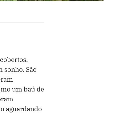
scobertos.
m sonho. São
veram
como um baú de
foram
ão aguardando