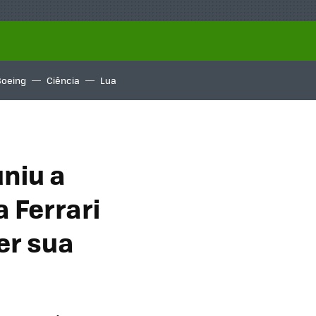
Boeing
Ciência
Lua
niu a
 Ferrari
r sua