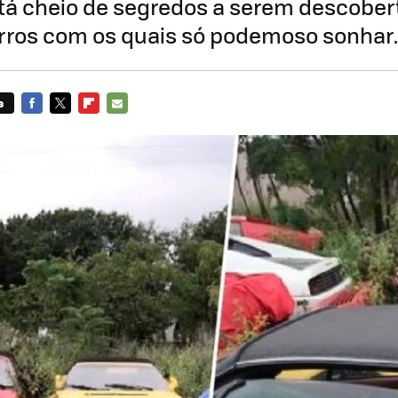
tá cheio de segredos a serem descober
arros com os quais só podemoso sonhar.
s
FACEBOOK
TWITTER
FLIPBOARD
E-
MAIL