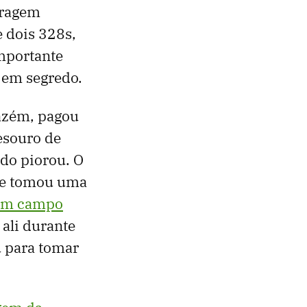
aragem
 dois 328s,
importante
s em segredo.
azém, pagou
esouro de
ado piorou. O
o e tomou uma
 um campo
ali durante
u para tomar