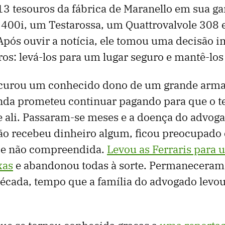
 13 tesouros da fábrica de Maranello em sua g
400i, um Testarossa, um Quattrovalvole 308 e
 Após ouvir a notícia, ele tomou uma decisão 
ros: levá-los para um lugar seguro e mantê-lo
ocurou um conhecido dono de um grande arm
inda prometeu continuar pagando para que o t
se ali. Passaram-se meses e a doença do advog
ão recebeu dinheiro algum, ficou preocupad
oje não compreendida.
Levou as Ferraris para
xas
e abandonou todas à sorte. Permaneceram 
écada, tempo que a família do advogado levo