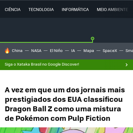
CIÊNCIA
TECNOLOGIA
INFORMÁTICA
MEIO AMBIENTE
TENDÊNCIAS DO DIA
China
NASA
El Niño
IA
Mapa
SpaceX
Sma
Siga o Xataka Brasil no Google Discover!
A vez em que um dos jornais mais
prestigiados dos EUA classificou
Dragon Ball Z como uma mistura
de Pokémon com Pulp Fiction