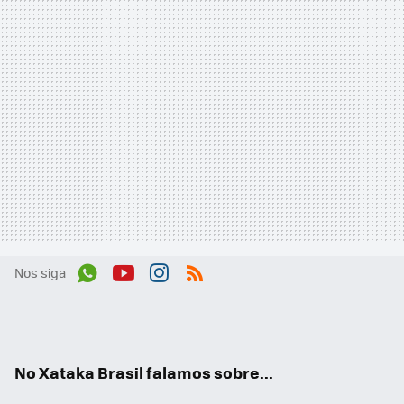
Nos siga
Wh
You
Inst
RSS
ats
tub
agr
App
e
am
No Xataka Brasil falamos sobre...