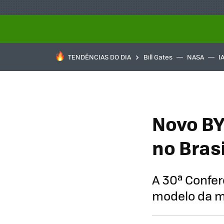
TENDÊNCIAS DO DIA
Bill Gates
NASA
I
Novo BY
no Bras
A 30ª Confe
modelo da m