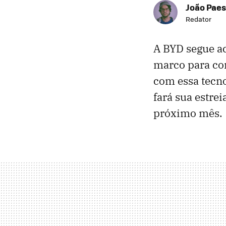
João Paes
Redator
A BYD segue ac
marco para co
com essa tecno
fará sua estre
próximo mês.