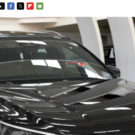
s
FACEBOOK
TWITTER
FLIPBOARD
E-
MAIL