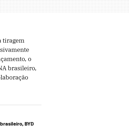
a tiragem
usivamente
nçamento, o
A brasileiro,
olaboração
rasileiro, BYD