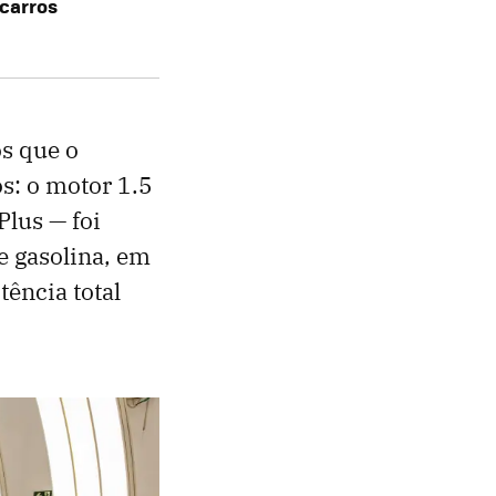
 carros
s que o
s: o motor 1.5
Plus — foi
e gasolina, em
ência total