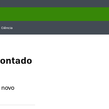
Ciência
montado
 novo