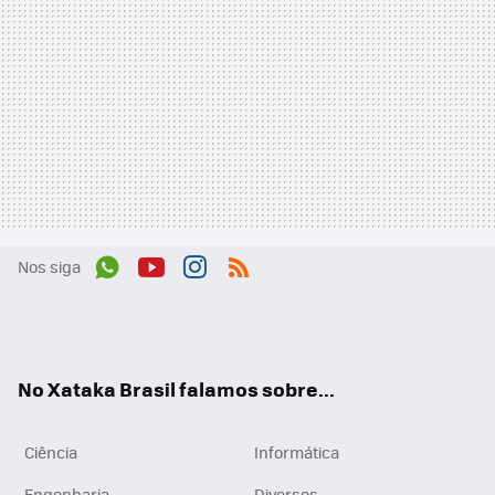
Nos siga
Wh
You
Inst
RSS
ats
tub
agr
App
e
am
No Xataka Brasil falamos sobre...
Ciência
Informática
Engenharia
Diversos