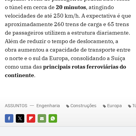
o túnel em cerca de
20 minutos
, atingindo
velocidades de até 250 km/h. A expectativa é que
aproximadamente 260 trens de carga e 65 trens
de passageiros utilizem a estrutura diariamente.
Além de reduzir o tempo de deslocamento, a
obra aumentou a capacidade de transporte entre
o norte e o sul da Europa, consolidando a Suíça
como uma das
principais rotas ferroviárias do
continente
.
ASSUNTOS
Engenharia
Construções
Europa
T
FACEBOOK
TWITTER
FLIPBOARD
E-
WHATSAPP
MAIL