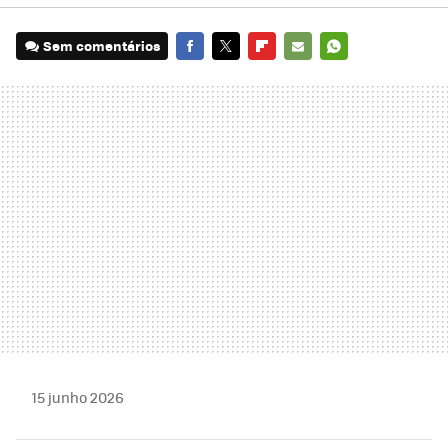
Sem comentários
FACEBOOK
TWITTER
FLIPBOARD
E-
WHATSAPP
MAIL
15 junho 2026