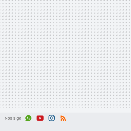
Nos siga
Wh
You
Inst
RSS