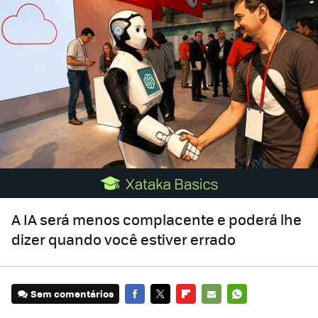
A IA será menos complacente e poderá lhe
dizer quando você estiver errado
Sem comentários
FACEBOOK
TWITTER
FLIPBOARD
E-
WHATSAPP