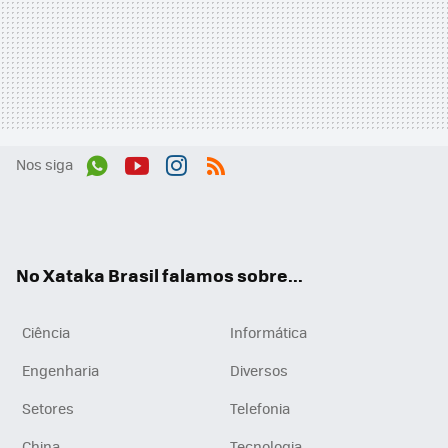
Nos siga
Wh
You
Inst
RSS
ats
tub
agr
App
e
am
No Xataka Brasil falamos sobre...
Ciência
Informática
Engenharia
Diversos
Setores
Telefonia
China
Tecnologia