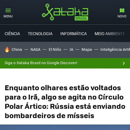
MENU
NOVO
CIÊNCIA
TECNOLOGIA
INFORMÁTICA
MEIO AMBIENTE
TENDÊNCIAS DO DIA
China
NASA
El Niño
IA
Mapa
Inteligência Artif
Siga o Xataka Brasil no Google Discover!
Enquanto olhares estão voltados
para o Irã, algo se agita no Círculo
Polar Ártico: Rússia está enviando
bombardeiros de mísseis