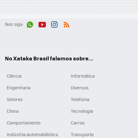
Nos siga
Wh
You
Inst
RSS
ats
tub
agr
App
e
am
No Xataka Brasil falamos sobre...
Ciência
Informática
Engenharia
Diversos
Setores
Telefonia
China
Tecnologia
Comportamento
Carros
Indústria automobilística
Transporte