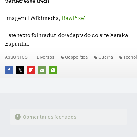
perder esse trem.
Imagem | Wikimedia,
RawPixel
Este texto foi traduzido/adaptado do site Xataka
Espanha.
ASSUNTOS
Diversos
Geopolítica
Guerra
Tecnol
FACEBOOK
TWITTER
FLIPBOARD
E-
WHATSAPP
MAIL
Comentários fechados