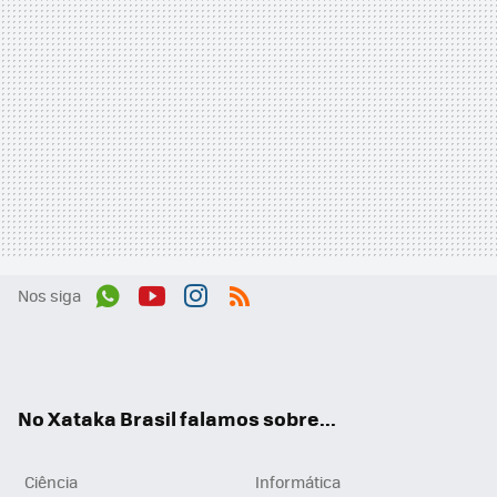
Nos siga
Wh
You
Inst
RSS
ats
tub
agr
App
e
am
No Xataka Brasil falamos sobre...
Ciência
Informática