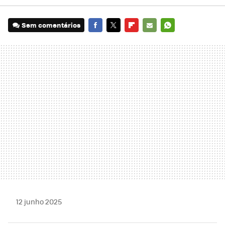
Sem comentários
FACEBOOK
TWITTER
FLIPBOARD
E-
WHATSAPP
MAIL
12 junho 2025