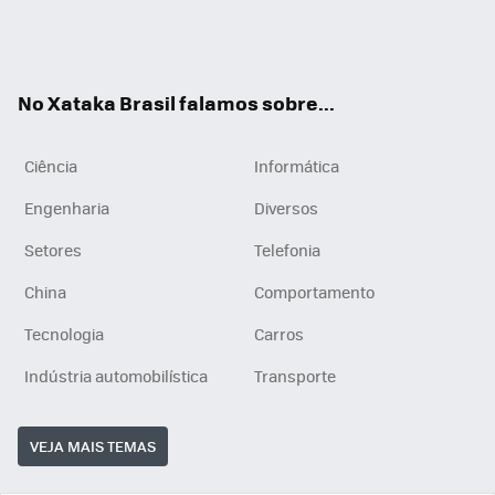
Wh
You
Inst
RSS
ats
tub
agr
App
e
am
No Xataka Brasil falamos sobre...
Ciência
Informática
Engenharia
Diversos
Setores
Telefonia
China
Comportamento
Tecnologia
Carros
Indústria automobilística
Transporte
VEJA MAIS TEMAS