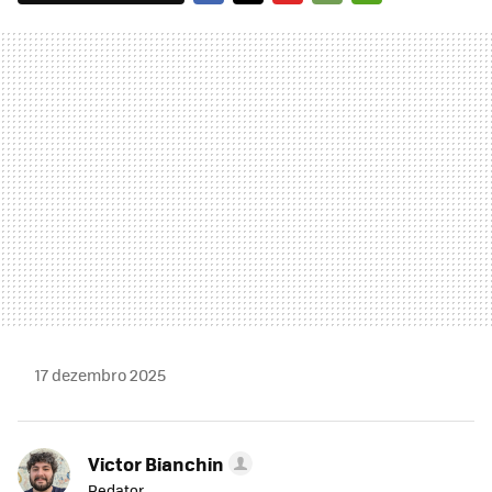
FACEBOOK
TWITTER
FLIPBOARD
E-
WHATSAPP
MAIL
17 dezembro 2025
Victor Bianchin
Redator