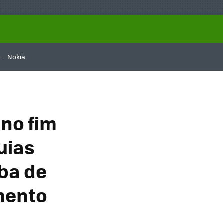
Nokia
no fim
uias
ba de
mento