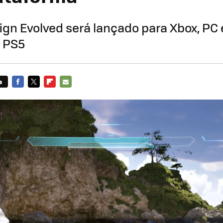
gn Evolved será lançado para Xbox, PC e
, PS5
s
FACEBOOK
TWITTER
FLIPBOARD
E-
MAIL