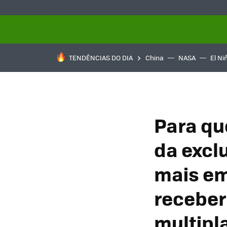
TENDÊNCIAS DO DIA
China
NASA
El Ni
Para qu
da excl
mais em
receber
multipl