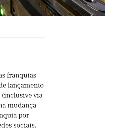
as franquias
 de lançamento
(inclusive via
 uma mudança
anquia por
edes sociais.