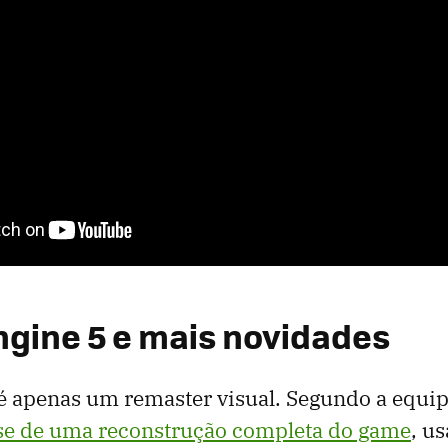
ngine 5 e mais novidades
é apenas um remaster visual. Segundo a equip
-se de uma reconstrução completa do game
, u