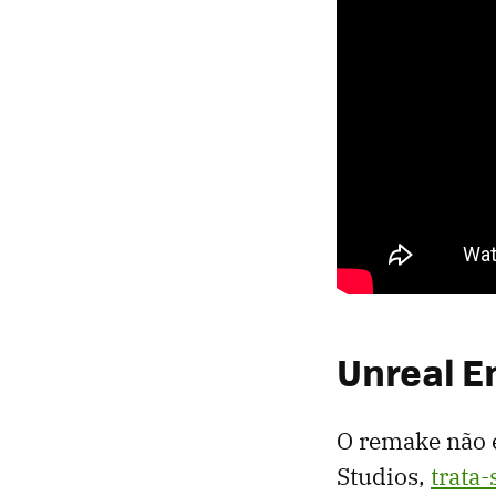
Unreal E
O remake não 
Studios,
trata