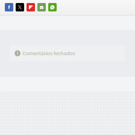
FACEBOOK
TWITTER
FLIPBOARD
E-
WHATSAPP
MAIL
Comentários fechados