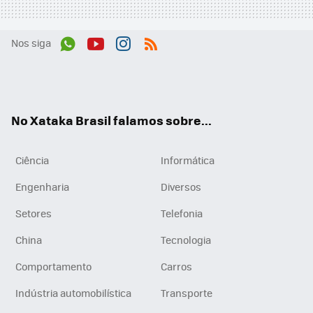
Nos siga
Wh
You
Inst
RSS
ats
tub
agr
App
e
am
No Xataka Brasil falamos sobre...
Ciência
Informática
Engenharia
Diversos
Setores
Telefonia
China
Tecnologia
Comportamento
Carros
Indústria automobilística
Transporte