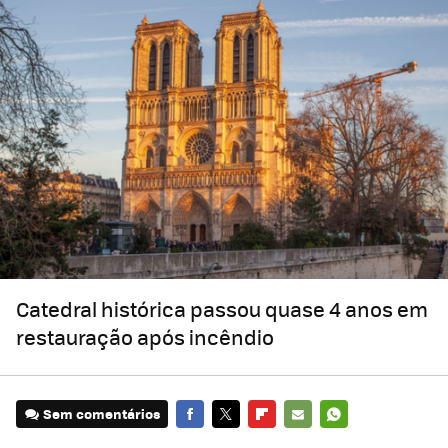
Catedral histórica passou quase 4 anos em
restauração após incêndio
Sem comentários
FACEBOOK
TWITTER
FLIPBOARD
E-
WHATSAPP