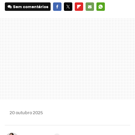
Sem comentários
FACEBOOK
TWITTER
FLIPBOARD
E-
WHATSAPP
MAIL
20 outubro 2025