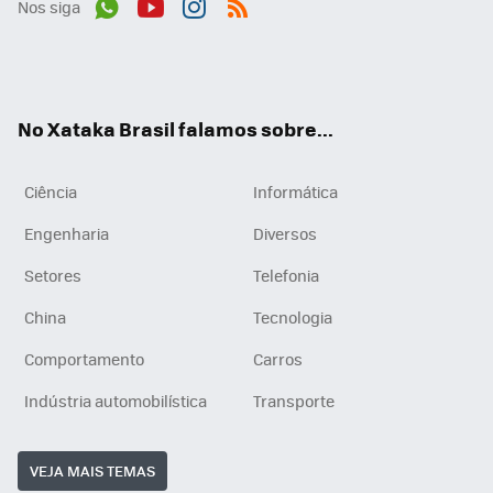
Nos siga
Wh
You
Inst
RSS
ats
tub
agr
App
e
am
No Xataka Brasil falamos sobre...
Ciência
Informática
Engenharia
Diversos
Setores
Telefonia
China
Tecnologia
Comportamento
Carros
Indústria automobilística
Transporte
VEJA MAIS TEMAS