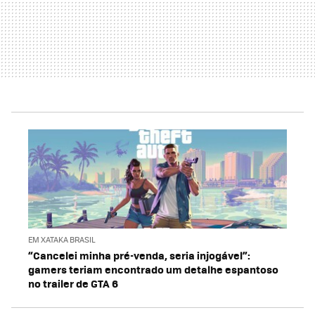
EM XATAKA BRASIL
“Cancelei minha pré-venda, seria injogável”:
gamers teriam encontrado um detalhe espantoso
no trailer de GTA 6