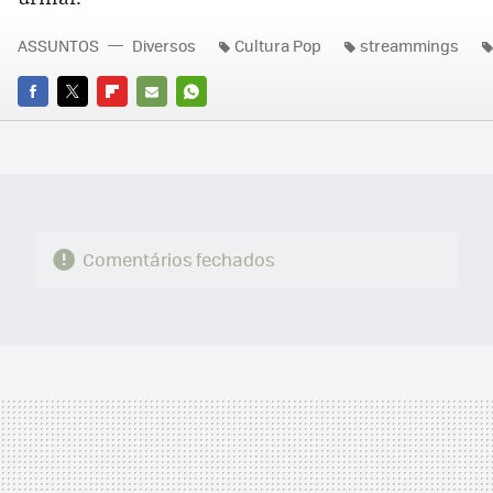
ASSUNTOS
Diversos
Cultura Pop
streammings
FACEBOOK
TWITTER
FLIPBOARD
E-
WHATSAPP
MAIL
Comentários fechados