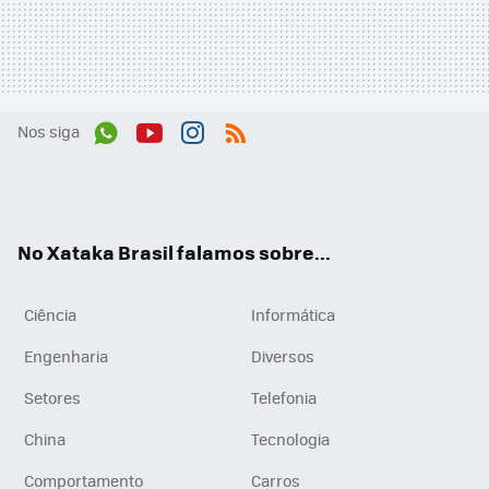
Nos siga
Wh
You
Inst
RSS
ats
tub
agr
App
e
am
No Xataka Brasil falamos sobre...
Ciência
Informática
Engenharia
Diversos
Setores
Telefonia
China
Tecnologia
Comportamento
Carros