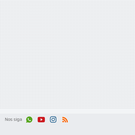
Nos siga
Wh
You
Inst
RSS