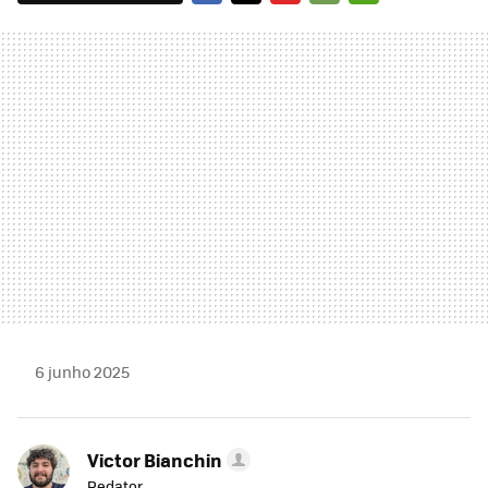
FACEBOOK
TWITTER
FLIPBOARD
E-
WHATSAPP
MAIL
6 junho 2025
Victor Bianchin
Redator