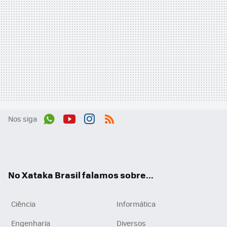
Nos siga
Wh
You
Inst
RSS
ats
tub
agr
App
e
am
No Xataka Brasil falamos sobre...
Ciência
Informática
Engenharia
Diversos