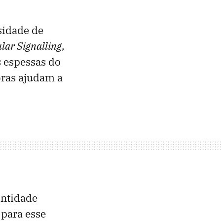
sidade de
ular Signalling
,
s espessas do
bras ajudam a
antidade
 para esse