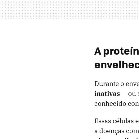
A proteí
envelhe
Durante o enve
inativas
— ou 
conhecido co
Essas células 
a doenças co