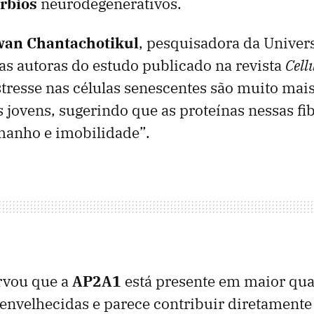
úrbios
neurodegenerativos.
wan Chantachotikul
, pesquisadora da Univer
s autoras do estudo publicado na revista
Cell
estresse nas células senescentes são muito mai
s jovens, sugerindo que as proteínas nessas fi
manho e imobilidade”.
rvou que a
AP2A1
está presente em maior qu
 envelhecidas e parece contribuir diretamente