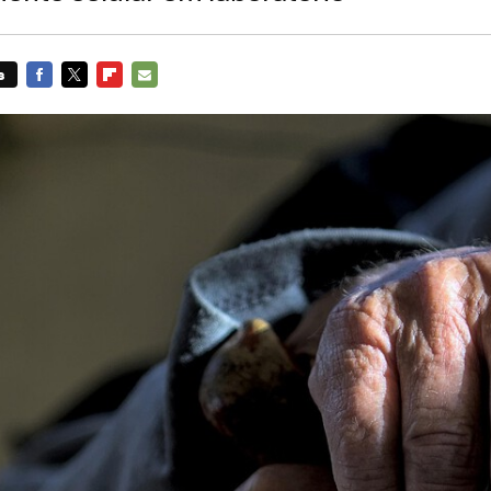
s
FACEBOOK
TWITTER
FLIPBOARD
E-
MAIL