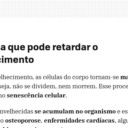
na que pode retardar o
cimento
lhecimento, as células do corpo tornam-se
ma
seja, não se dividem, nem morrem. Esse proce
mo
senescência celular
.
envelhecidas
se acumulam no organismo
e e
mo
osteoporose
,
enfermidades cardíacas
, alg