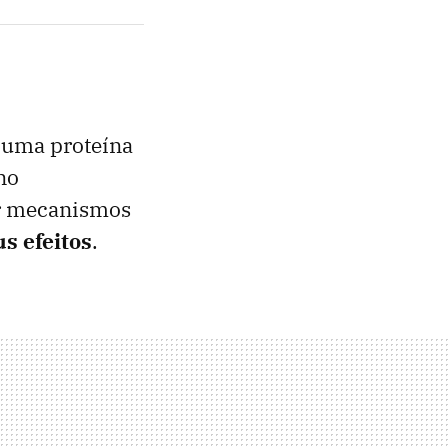
 uma proteína
no
ar mecanismos
s efeitos
.