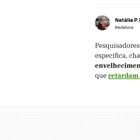
Natália P.
Redatora
Pesquisadores
específica, c
envelheciment
que
retardam