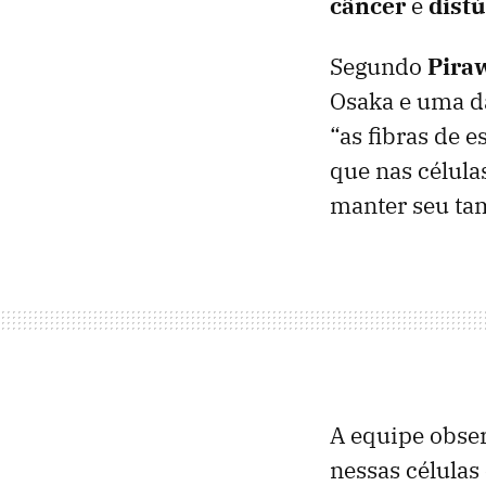
câncer
e
dist
Segundo
Pira
Osaka e uma da
“as fibras de 
que nas célula
manter seu ta
A equipe obse
nessas células