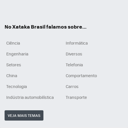
Wh
You
Inst
RSS
ats
tub
agr
App
e
am
No Xataka Brasil falamos sobre...
Ciência
Informática
Engenharia
Diversos
Setores
Telefonia
China
Comportamento
Tecnologia
Carros
Indústria automobilística
Transporte
VEJA MAIS TEMAS