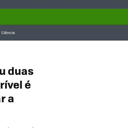
Ciência
ou duas
rível é
r a