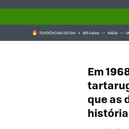
TENDÊNCIAS DO DIA
Bill Gates
NASA
I
Em 1968
tartarug
que as 
história