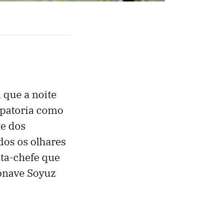
 que a noite
upatoria como
te dos
dos os olhares
sta-chefe que
onave Soyuz