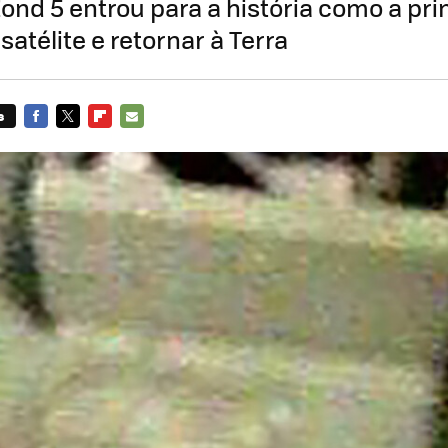
ond 5 entrou para a história como a pr
satélite e retornar à Terra
s
FACEBOOK
TWITTER
FLIPBOARD
E-
MAIL