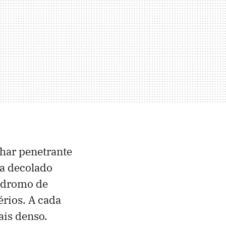
lhar penetrante
ia decolado
ódromo de
rios. A cada
ais denso.