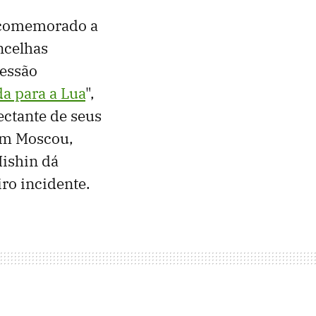
 comemorado a
ncelhas
ressão
da para a Lua
",
ectante de seus
 em Moscou,
Mishin dá
ro incidente.