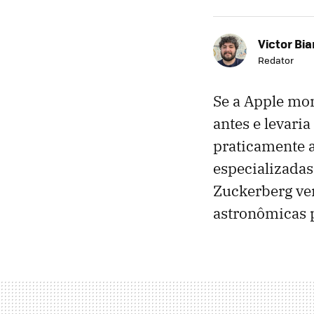
Victor Bi
Redator
Se a Apple mon
antes e levari
praticamente 
especializadas 
Zuckerberg ve
astronômicas p