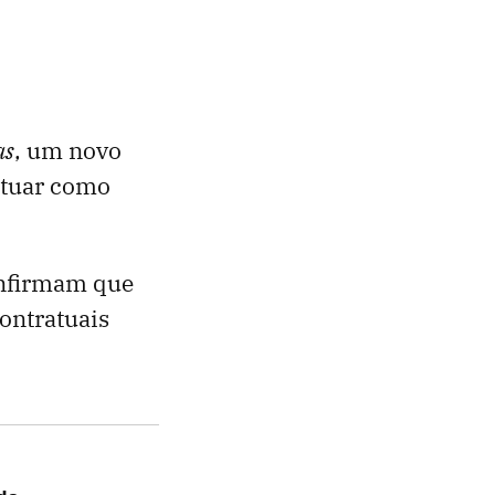
as
, um novo
atuar como
onfirmam que
ontratuais