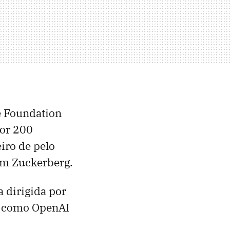
e Foundation
por 200
eiro de pelo
om Zuckerberg.
 dirigida por
, como OpenAI