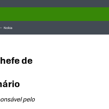
Nokia
hefe de
nário
onsável pelo