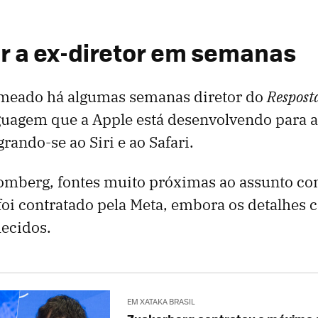
or a ex-diretor em semanas
omeado há algumas semanas diretor do
Respost
guagem que a Apple está desenvolvendo para 
rando-se ao Siri e ao Safari.
omberg, fontes muito próximas ao assunto c
i contratado pela Meta, embora os detalhes c
ecidos.
EM XATAKA BRASIL