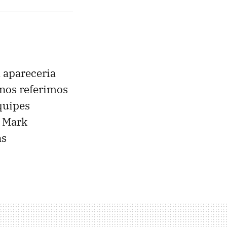
 apareceria
 nos referimos
quipes
r Mark
as