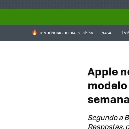
TENDÊNCIAS DO DIA
China
NASA
El Ni
Apple n
modelo 
semanas
Segundo a B
Respostas, o