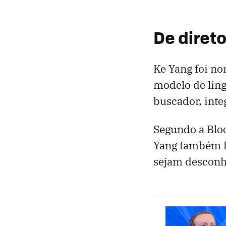
De diret
Ke Yang foi n
modelo de lin
buscador, integ
Segundo a Blo
Yang também fo
sejam desconh