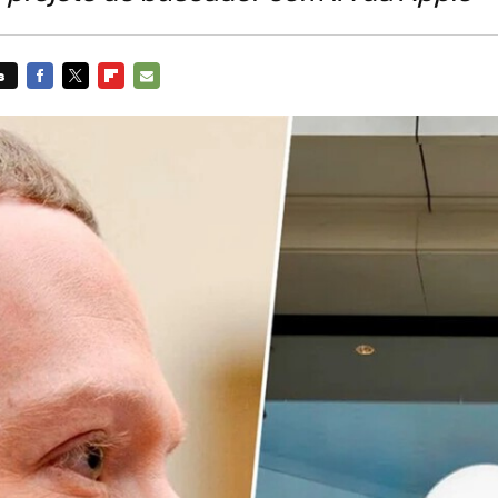
s
FACEBOOK
TWITTER
FLIPBOARD
E-
MAIL