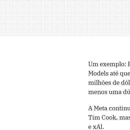
Um exemplo: R
Models até que
milhões de dól
menos uma dúz
A Meta continu
Tim Cook, mas
e xAI.