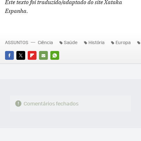
Este texto foi traduzido/adaptado do site Xataka
Espanha.
ASSUNTOS
Ciência
Saúde
História
Europa
FACEBOOK
TWITTER
FLIPBOARD
E-
WHATSAPP
MAIL
Comentários fechados