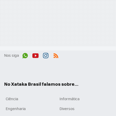
Nos siga
Wh
You
Inst
RSS
ats
tub
agr
App
e
am
No Xataka Brasil falamos sobre...
Ciência
Informática
Engenharia
Diversos