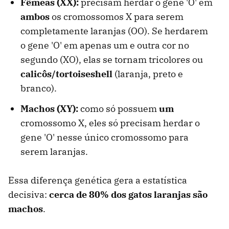
Fêmeas (XX):
precisam herdar o gene 'O' em
ambos
os cromossomos X para serem
completamente laranjas (OO). Se herdarem
o gene 'O' em apenas um e outra cor no
segundo (XO), elas se tornam tricolores ou
calicôs/tortoiseshell
(laranja, preto e
branco).
Machos (XY):
como só possuem
um
cromossomo X, eles só precisam herdar o
gene 'O' nesse único cromossomo para
serem laranjas.
Essa diferença genética gera a estatística
decisiva:
cerca de 80% dos gatos laranjas são
machos
.