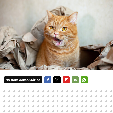
Sem comentários
FACEBOOK
TWITTER
FLIPBOARD
E-
WHATSAPP
MAIL