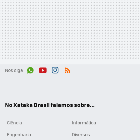
Nos siga
Wh
You
Inst
RSS
ats
tub
agr
App
e
am
No Xataka Brasil falamos sobre...
Ciência
Informática
Engenharia
Diversos