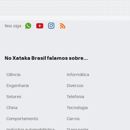
Nos siga
Wh
You
Inst
RSS
ats
tub
agr
App
e
am
No Xataka Brasil falamos sobre...
Ciência
Informática
Engenharia
Diversos
Setores
Telefonia
China
Tecnologia
Comportamento
Carros
Indústria automobilística
Transporte