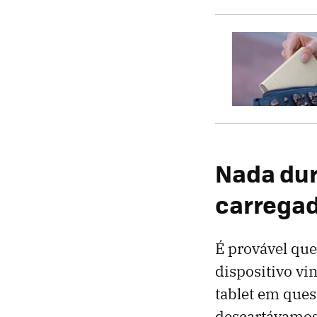
Nada dur
carrega
É provável que
dispositivo vi
tablet em que
descartávamos