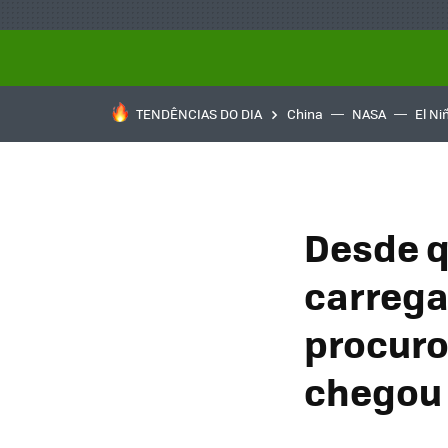
TENDÊNCIAS DO DIA
China
NASA
El Ni
Desde q
carrega
procuro
chegou 