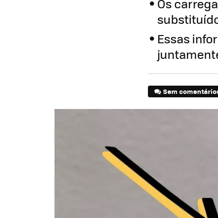
Os carreg
substituíd
Essas info
juntamente
Sem comentário