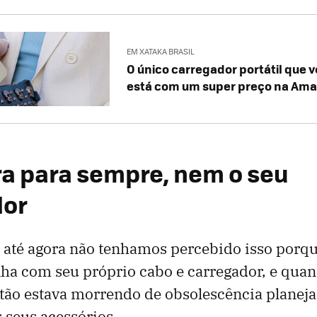
EM XATAKA BRASIL
O único carregador portátil que 
está com um super preço na Am
a para sempre, nem o seu
dor
 até agora não tenhamos percebido isso porq
nha com seu próprio cabo e carregador, e quan
stão estava morrendo de obsolescência plane
 seus acessórios.