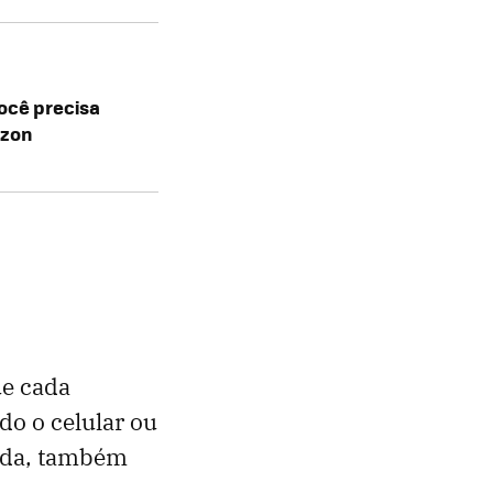
você precisa
azon
ue cada
do o celular ou
jada, também