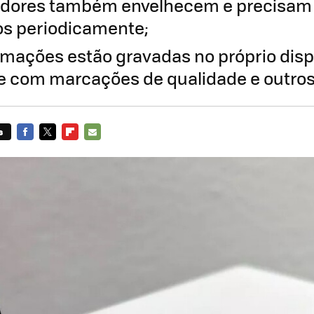
adores também envelhecem e precisam
os periodicamente;
rmações estão gravadas no próprio dispo
 com marcações de qualidade e outros
s
FACEBOOK
TWITTER
FLIPBOARD
E-
MAIL