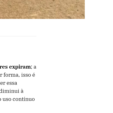
res expiram
; a
r forma, isso é
er essa
diminui à
 uso contínuo