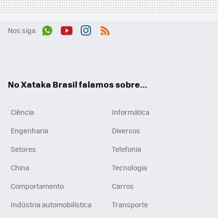
Nos siga
Wh
You
Inst
RSS
ats
tub
agr
App
e
am
No Xataka Brasil falamos sobre...
Ciência
Informática
Engenharia
Diversos
Setores
Telefonia
China
Tecnologia
Comportamento
Carros
Indústria automobilística
Transporte