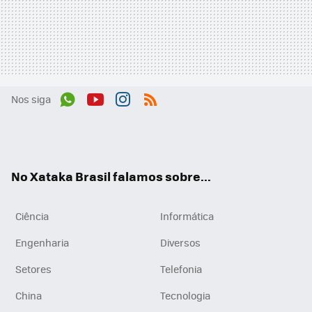
Nos siga
Wh
You
Inst
RSS
ats
tub
agr
App
e
am
No Xataka Brasil falamos sobre...
Ciência
Informática
Engenharia
Diversos
Setores
Telefonia
China
Tecnologia