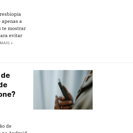
resbiopia
e apenas a
 te mostrar
ara evitar
 MAIS »
 de
de
hone?
ão de
o no Android