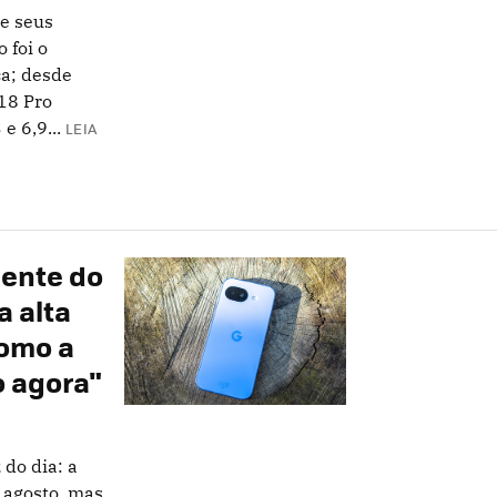
de seus
 foi o
a; desde
 18 Pro
 6,9...
LEIA
dente do
 alta
omo a
 agora"
 do dia: a
 agosto, mas