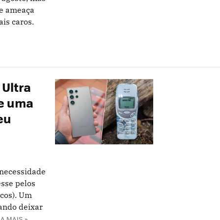
ue ameaça
is caros.
 Ultra
te uma
eu
 necessidade
esse pelos
cos). Um
ando deixar
IA MAIS »