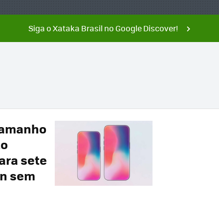
Siga o Xataka Brasil no Google Discover!
 tamanho
to
ara sete
gn sem