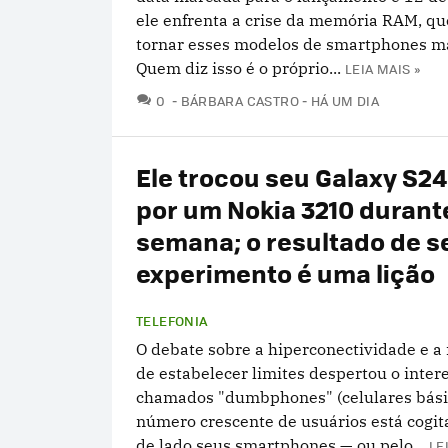
ele enfrenta a crise da memória RAM, q
tornar esses modelos de smartphones ma
Quem diz isso é o próprio...
LEIA MAIS »
COMENTÁRIOS
0
BÁRBARA CASTRO
HÁ UM DIA
Ele trocou seu Galaxy S24
por um Nokia 3210 duran
semana; o resultado de s
experimento é uma lição
TELEFONIA
O debate sobre a hiperconectividade e a
de estabelecer limites despertou o inter
chamados "dumbphones" (celulares bási
número crescente de usuários está cogit
de lado seus smartphones — ou pelo...
LE