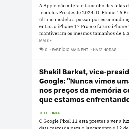
A Apple não altera o tamanho das telas 
modelos Pro desde 2024. O iPhone 16 Pro
último modelo a passar por essa mudanç
então, o iPhone 17 Pro e o futuro iPhone
mantiveram os mesmos tamanhos de 6,3 e
MAIS »
COMENTÁRIOS
0
FABRÍCIO MAINENTI
HÁ 12 HORAS
Shakil Barkat, vice-presi
Google: "Nunca vimos uma
nos preços da memória c
que estamos enfrentando
TELEFONIA
O Google Pixel 11 está prestes a ver a luz
data marcada para o lançamento é 12 de