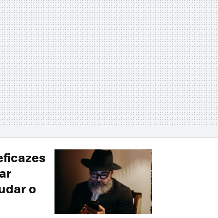
eficazes
ar
udar o