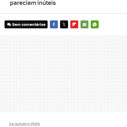
pareciam inúteis
Sem comentários
FACEBOOK
TWITTER
FLIPBOARD
E-
WHATSAPP
MAIL
24 outubro 2025