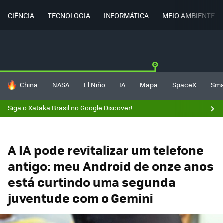
CIÊNCIA
TECNOLOGIA
INFORMÁTICA
MEIO AMBIENTE
TENDÊNCIAS DO DIA
China
NASA
El Niño
IA
Mapa
SpaceX
Sma
Siga o Xataka Brasil no Google Discover!
A IA pode revitalizar um telefone
antigo: meu Android de onze anos
está curtindo uma segunda
juventude com o Gemini