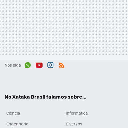
Nos siga
Wh
You
Inst
RSS
ats
tub
agr
App
e
am
No Xataka Brasil falamos sobre...
Ciência
Informática
Engenharia
Diversos