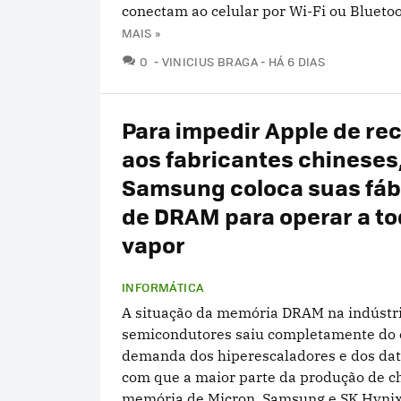
conectam ao celular por Wi-Fi ou Bluetoot
MAIS »
COMENTÁRIOS
0
VINICIUS BRAGA
HÁ 6 DIAS
Para impedir Apple de re
aos fabricantes chineses
Samsung coloca suas fáb
de DRAM para operar a t
vapor
INFORMÁTICA
A situação da memória DRAM na indústr
semicondutores saiu completamente do c
demanda dos hiperescaladores e dos data
com que a maior parte da produção de c
memória de Micron, Samsung e SK Hynix 