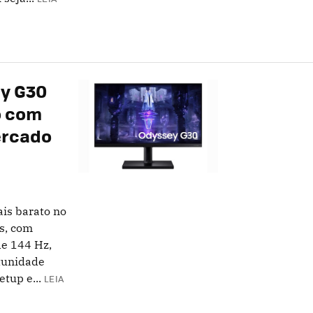
y G30
o com
ercado
is barato no
s, com
de 144 Hz,
tunidade
tup e...
LEIA