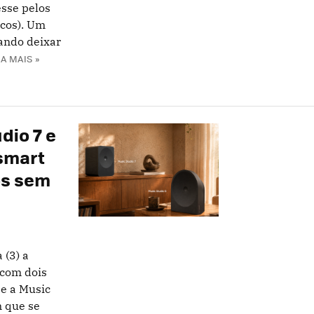
esse pelos
cos). Um
ando deixar
IA MAIS »
dio 7 e
 smart
os sem
 (3) a
 com dois
 e a Music
m que se