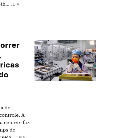
h...
LEIA
correr
,
ricas
odo
ia de
ontrole. A
 centers faz
hips de
seja...
LEIA