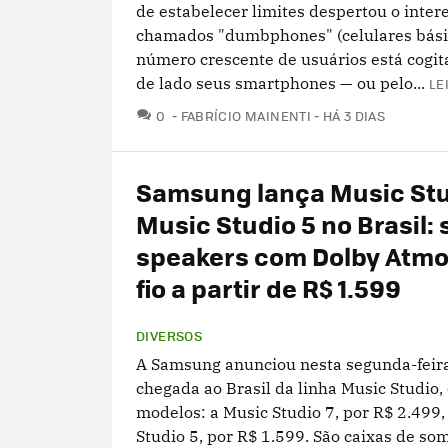
de estabelecer limites despertou o inter
chamados "dumbphones" (celulares bási
número crescente de usuários está cogit
de lado seus smartphones — ou pelo...
LE
COMENTÁRIOS
0
FABRÍCIO MAINENTI
HÁ 3 DIAS
Samsung lança Music Stu
Music Studio 5 no Brasil:
speakers com Dolby Atm
fio a partir de R$ 1.599
DIVERSOS
A Samsung anunciou nesta segunda-feira
chegada ao Brasil da linha Music Studio,
modelos: a Music Studio 7, por R$ 2.499,
Studio 5, por R$ 1.599. São caixas de so