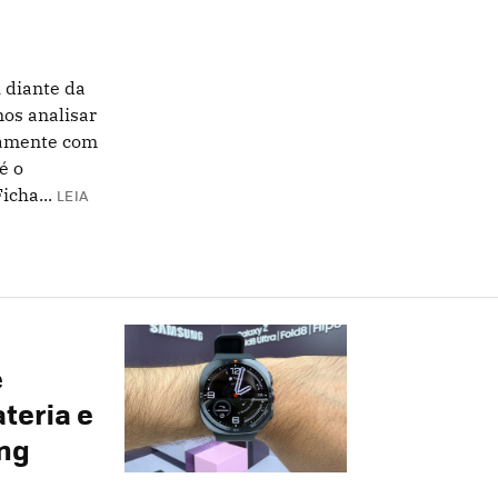
 diante da
os analisar
tamente com
é o
icha...
LEIA
e
teria e
ung