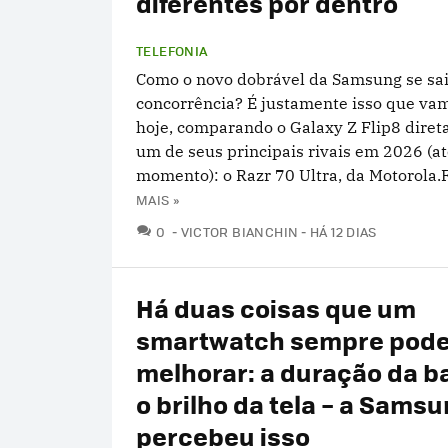
diferentes por dentro
TELEFONIA
Como o novo dobrável da Samsung se sai
concorrência? É justamente isso que vam
hoje, comparando o Galaxy Z Flip8 dire
um de seus principais rivais em 2026 (at
momento): o Razr 70 Ultra, da Motorola.F
MAIS »
COMENTÁRIOS
0
VICTOR BIANCHIN
HÁ 12 DIAS
Há duas coisas que um
smartwatch sempre pod
melhorar: a duração da ba
o brilho da tela – a Sams
percebeu isso