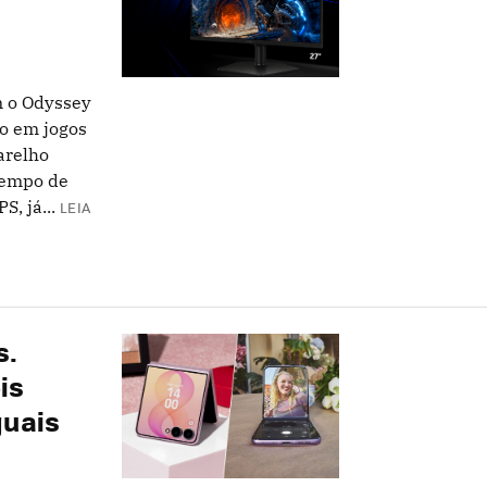
 o Odyssey
o em jogos
arelho
tempo de
, já...
LEIA
s.
is
guais