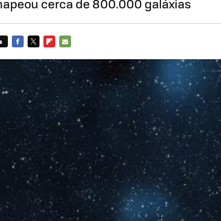
mapeou cerca de 800.000 galáxias
s
FACEBOOK
TWITTER
FLIPBOARD
E-
MAIL