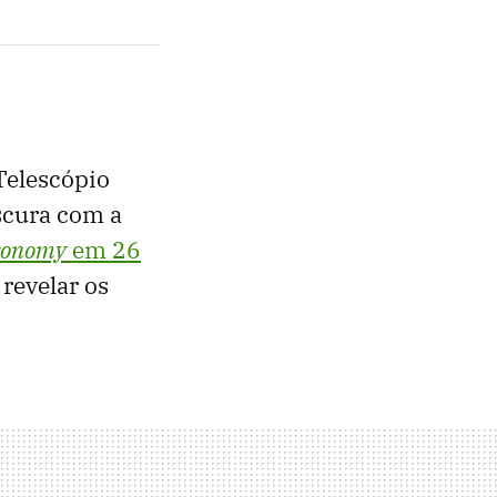
Telescópio
scura com a
ronomy
em 26
revelar os