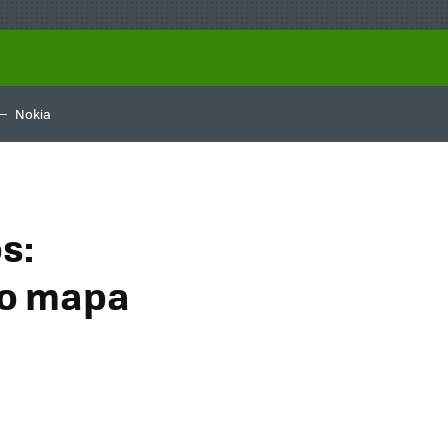
Nokia
s:
 o mapa