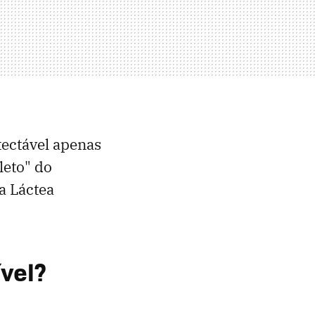
tectável apenas
leto" do
a Láctea
ível?