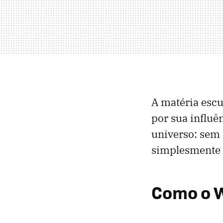
A matéria escu
por sua influê
universo: sem 
simplesmente 
Como o W