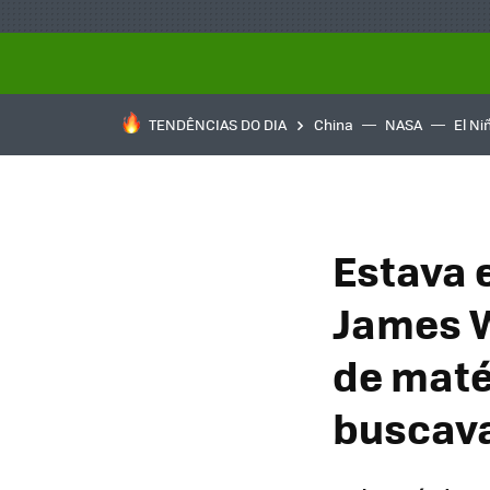
TENDÊNCIAS DO DIA
China
NASA
El Ni
Estava 
James 
de maté
buscav