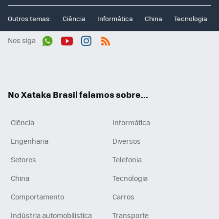
Outros temas:
Ciência
Informática
China
Tecnologia
Nos siga
Wh
You
Inst
RSS
ats
tub
agr
App
e
am
No Xataka Brasil falamos sobre...
Ciência
Informática
Engenharia
Diversos
Setores
Telefonia
China
Tecnologia
Comportamento
Carros
Indústria automobilística
Transporte