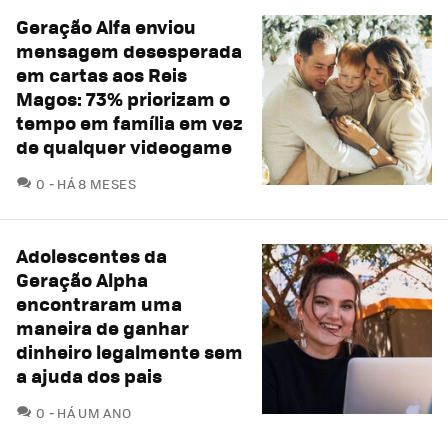
Geração Alfa enviou
mensagem desesperada
em cartas aos Reis
Magos: 73% priorizam o
tempo em família em vez
de qualquer videogame
COMENTÁRIOS
0
HÁ 8 MESES
Adolescentes da
Geração Alpha
encontraram uma
maneira de ganhar
dinheiro legalmente sem
a ajuda dos pais
COMENTÁRIOS
0
HÁ UM ANO