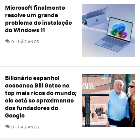
Microsoft finalmente
resolve um grande
problema de instalação
do Windows 11
COMENTÁRIOS
0
HÁ 2 ANOS
Bilionário espanhol
desbanca Bill Gates no
top mais ricos do mundo;
ele está se aproximando
dos fundadores do
Google
COMENTÁRIOS
0
HÁ 2 ANOS