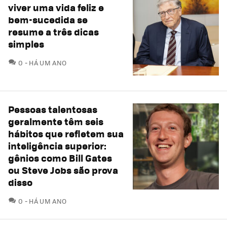
viver uma vida feliz e
bem-sucedida se
resume a três dicas
simples
COMENTÁRIOS
0
HÁ UM ANO
Pessoas talentosas
geralmente têm seis
hábitos que refletem sua
inteligência superior:
gênios como Bill Gates
ou Steve Jobs são prova
disso
COMENTÁRIOS
0
HÁ UM ANO