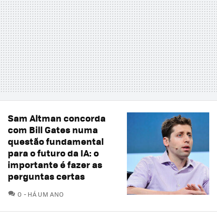
Sam Altman concorda
com Bill Gates numa
questão fundamental
para o futuro da IA: o
importante é fazer as
perguntas certas
COMENTÁRIOS
0
HÁ UM ANO