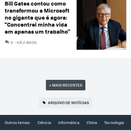
Bill Gates contou como
transformou a Microsoft
no gigante que é agora:
"Concentrei minha vida
em apenas um trabalho"
COMENTÁRIOS
0
HÁ 2 ANOS
«
MAIS RECENTES
ARQUIVO DE NOTÍCIAS
Outros temas:
Ciência
Informática
China
Tecnologia