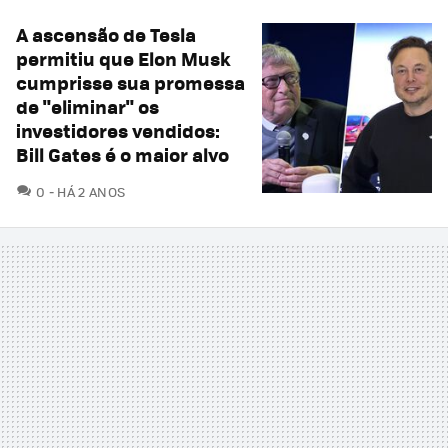
A ascensão de Tesla
permitiu que Elon Musk
cumprisse sua promessa
de "eliminar" os
investidores vendidos:
Bill Gates é o maior alvo
COMENTÁRIOS
0
HÁ 2 ANOS