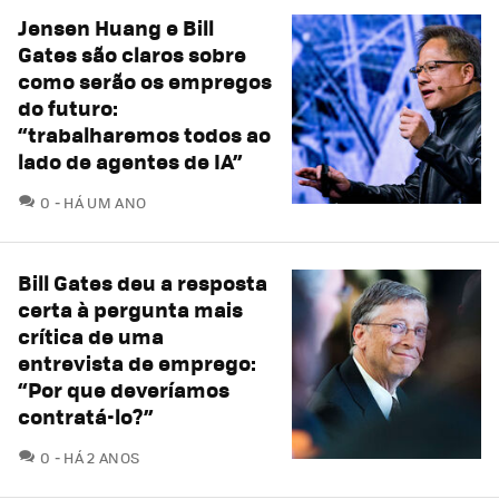
Jensen Huang e Bill
Gates são claros sobre
como serão os empregos
do futuro:
“trabalharemos todos ao
lado de agentes de IA”
COMENTÁRIOS
0
HÁ UM ANO
Bill Gates deu a resposta
certa à pergunta mais
crítica de uma
entrevista de emprego:
“Por que deveríamos
contratá-lo?”
COMENTÁRIOS
0
HÁ 2 ANOS