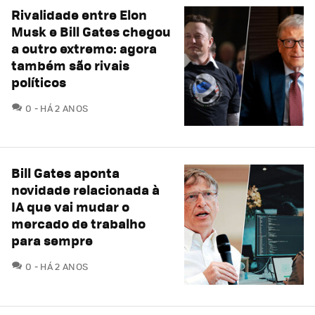
Rivalidade entre Elon
Musk e Bill Gates chegou
a outro extremo: agora
também são rivais
políticos
COMENTÁRIOS
0
HÁ 2 ANOS
Bill Gates aponta
novidade relacionada à
IA que vai mudar o
mercado de trabalho
para sempre
COMENTÁRIOS
0
HÁ 2 ANOS