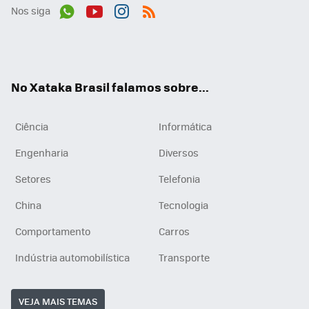
Nos siga
Wh
You
Inst
RSS
ats
tub
agr
App
e
am
No Xataka Brasil falamos sobre...
Ciência
Informática
Engenharia
Diversos
Setores
Telefonia
China
Tecnologia
Comportamento
Carros
Indústria automobilística
Transporte
VEJA MAIS TEMAS