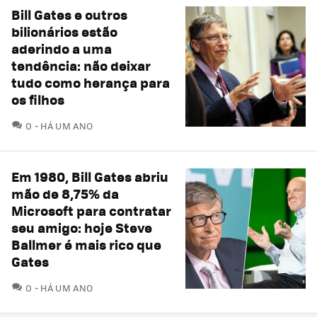
Bill Gates e outros
bilionários estão
aderindo a uma
tendência: não deixar
tudo como herança para
os filhos
COMENTÁRIOS
0
HÁ UM ANO
Em 1980, Bill Gates abriu
mão de 8,75% da
Microsoft para contratar
seu amigo: hoje Steve
Ballmer é mais rico que
Gates
COMENTÁRIOS
0
HÁ UM ANO