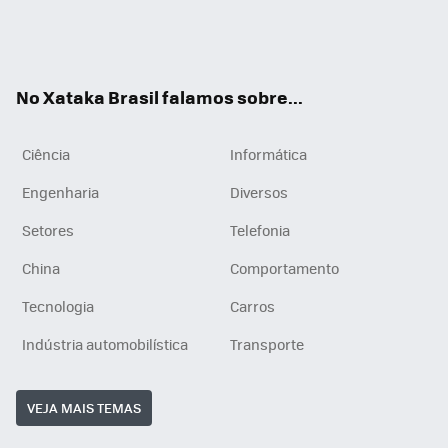
Wh
You
Inst
RSS
ats
tub
agr
App
e
am
No Xataka Brasil falamos sobre...
Ciência
Informática
Engenharia
Diversos
Setores
Telefonia
China
Comportamento
Tecnologia
Carros
Indústria automobilística
Transporte
VEJA MAIS TEMAS