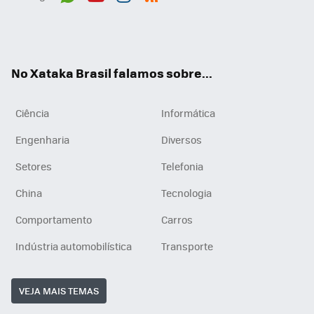
Wh
You
Inst
RSS
ats
tub
agr
App
e
am
No Xataka Brasil falamos sobre...
Ciência
Informática
Engenharia
Diversos
Setores
Telefonia
China
Tecnologia
Comportamento
Carros
Indústria automobilística
Transporte
VEJA MAIS TEMAS