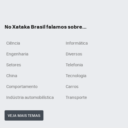
Wh
You
Inst
RSS
ats
tub
agr
App
e
am
No Xataka Brasil falamos sobre...
Ciência
Informática
Engenharia
Diversos
Setores
Telefonia
China
Tecnologia
Comportamento
Carros
Indústria automobilística
Transporte
VEJA MAIS TEMAS