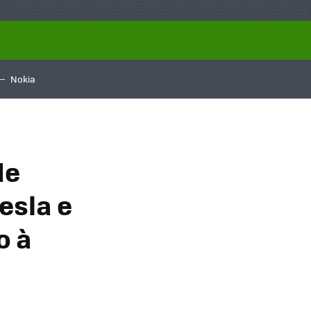
Nokia
de
esla e
o à