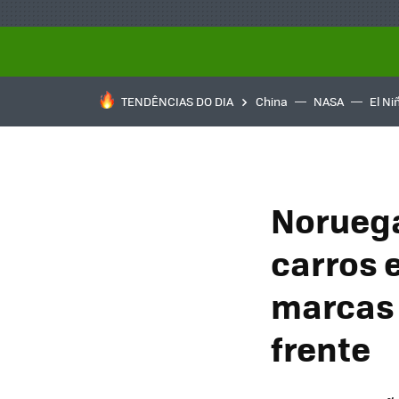
TENDÊNCIAS DO DIA
China
NASA
El Ni
Noruega
carros e
marcas 
frente