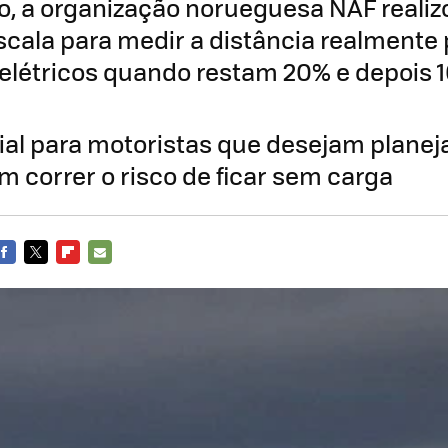
o, a organização norueguesa NAF realiz
scala para medir a distância realmente 
 elétricos quando restam 20% e depois 
cial para motoristas que desejam planej
m correr o risco de ficar sem carga
FACEBOOK
TWITTER
FLIPBOARD
E-
MAIL