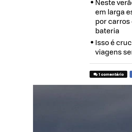
Neste verã
em larga e
por carros
bateria
Isso é cru
viagens se
1 comentário