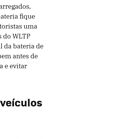
arregados,
ateria fique
otoristas uma
os do WLTP
 da bateria de
bem antes de
a e evitar
veículos