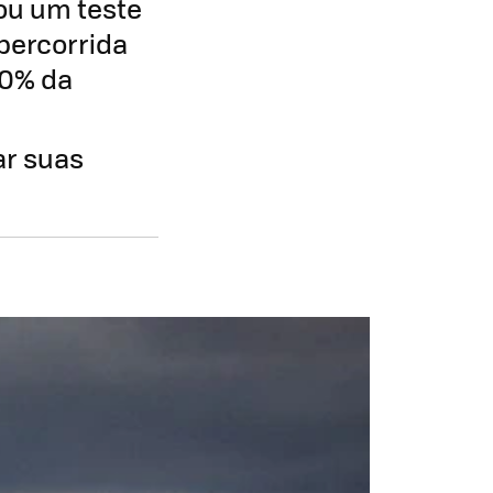
ou um teste
percorrida
10% da
ar suas