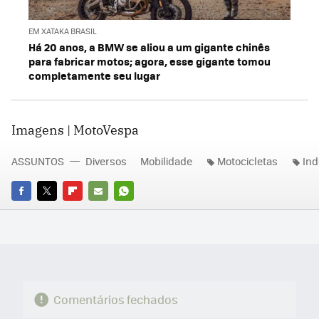
EM XATAKA BRASIL
Há 20 anos, a BMW se aliou a um gigante chinês
para fabricar motos; agora, esse gigante tomou
completamente seu lugar
Imagens | MotoVespa
ASSUNTOS
Diversos
Mobilidade
Motocicletas
Ind
FACEBOOK
TWITTER
FLIPBOARD
E-
WHATSAPP
MAIL
Comentários fechados