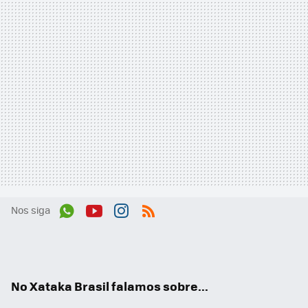
Nos siga
Wh
You
Inst
RSS
ats
tub
agr
App
e
am
No Xataka Brasil falamos sobre...