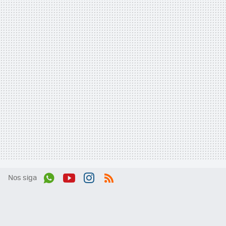
Nos siga
Wh
You
Inst
RSS
ats
tub
agr
App
e
am