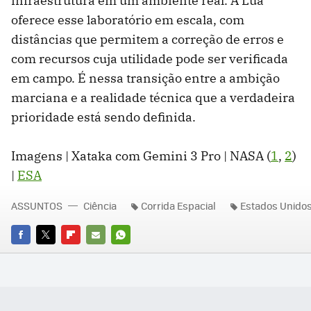
infraestrutura em um ambiente real. A Lua
oferece esse laboratório em escala, com
distâncias que permitem a correção de erros e
com recursos cuja utilidade pode ser verificada
em campo. É nessa transição entre a ambição
marciana e a realidade técnica que a verdadeira
prioridade está sendo definida.
Imagens | Xataka com Gemini 3 Pro | NASA (
1
,
2
)
|
ESA
ASSUNTOS
Ciência
Corrida Espacial
Estados Unido
FACEBOOK
TWITTER
FLIPBOARD
E-
WHATSAPP
MAIL