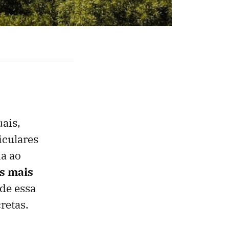
ais,
iculares
a ao
s mais
de essa
retas.