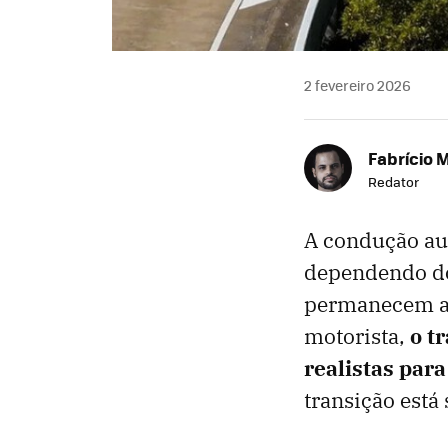
2 fevereiro 2026
Fabrício 
Redator
A condução au
dependendo do 
permanecem am
motorista,
o t
realistas par
transição está