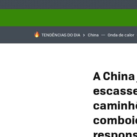
TENDÊNCIAS DO DIA
China
Onda de calor
A China
escasse
caminhõ
comboio
respons