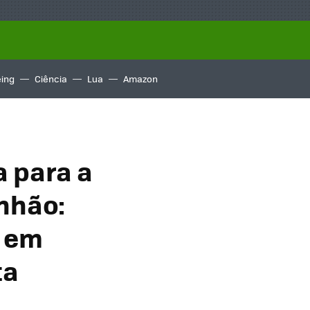
ing
Ciência
Lua
Amazon
a para a
nhão:
s em
ta