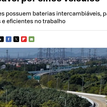
s possuem baterias intercambiáveis, 
 e eficientes no trabalho
s
FACEBOOK
TWITTER
FLIPBOARD
E-
MAIL