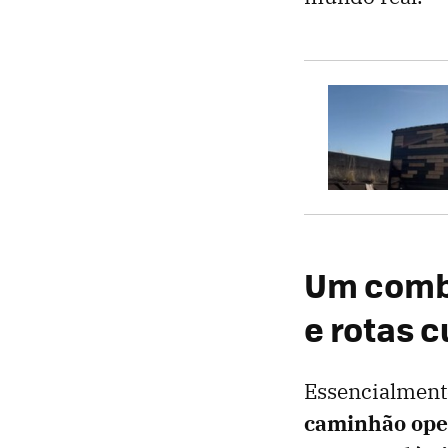
Um combo
e rotas c
Essencialment
caminhão oper