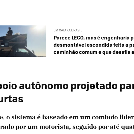
EM XATAKA BRASIL
Parece LEGO, mas é engenharia p
desmontável escondida feita a pa
caminhão comum e que desafia a
io autônomo projetado par
urtas
e,
o sistema é baseado em um comboio lide
ado por um motorista, seguido por até qua