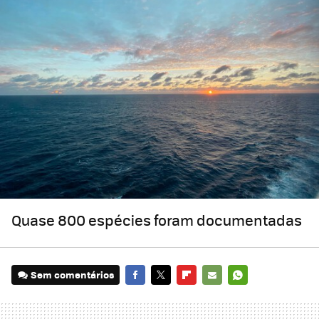
Quase 800 espécies foram documentadas
Sem comentários
FACEBOOK
TWITTER
FLIPBOARD
E-
WHATSAPP
MAIL