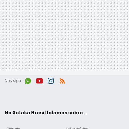
Nos siga
Wh
You
Inst
RSS
ats
tub
agr
App
e
am
No Xataka Brasil falamos sobre...
Ciência
Informática