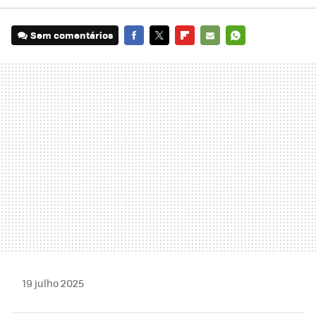
Sem comentários
FACEBOOK
TWITTER
FLIPBOARD
E-
WHATSAPP
MAIL
19 julho 2025