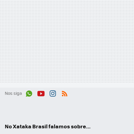
Nos siga
Wh
You
Inst
RSS
ats
tub
agr
App
e
am
No Xataka Brasil falamos sobre...