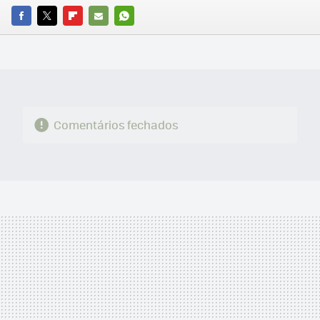
FACEBOOK
TWITTER
FLIPBOARD
E-
WHATSAPP
MAIL
Comentários fechados