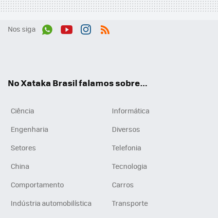
Nos siga
Wh
You
Inst
RSS
ats
tub
agr
App
e
am
No Xataka Brasil falamos sobre...
Ciência
Informática
Engenharia
Diversos
Setores
Telefonia
China
Tecnologia
Comportamento
Carros
Indústria automobilística
Transporte