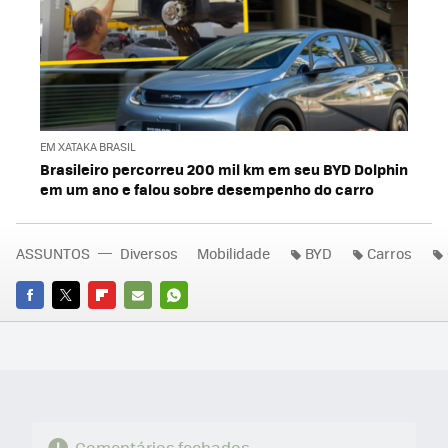
EM XATAKA BRASIL
Brasileiro percorreu 200 mil km em seu BYD Dolphin
em um ano e falou sobre desempenho do carro
ASSUNTOS
Diversos
Mobilidade
BYD
Carros
FACEBOOK
TWITTER
FLIPBOARD
E-
WHATSAPP
MAIL
Comentários fechados