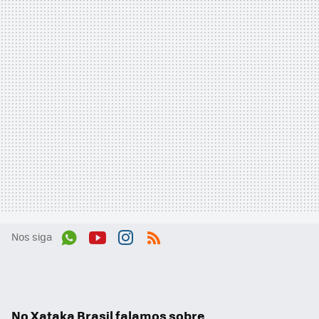
Nos siga
Wh
You
Inst
RSS
ats
tub
agr
App
e
am
No Xataka Brasil falamos sobre...