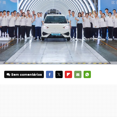
Sem comentários
FACEBOOK
TWITTER
FLIPBOARD
E-
WHATSAPP
MAIL