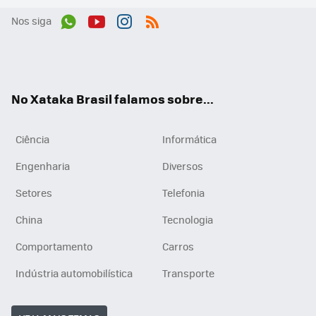
Nos siga
Wh
You
Inst
RSS
ats
tub
agr
App
e
am
No Xataka Brasil falamos sobre...
Ciência
Informática
Engenharia
Diversos
Setores
Telefonia
China
Tecnologia
Comportamento
Carros
Indústria automobilística
Transporte