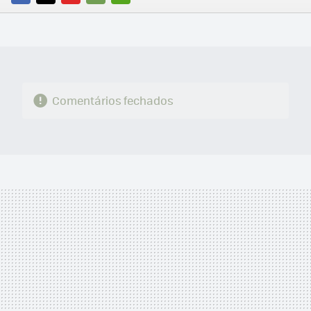
FACEBOOK
TWITTER
FLIPBOARD
E-
WHATSAPP
MAIL
Comentários fechados