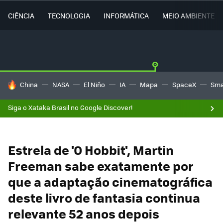
CIÊNCIA
TECNOLOGIA
INFORMÁTICA
MEIO AMBIENTE
TENDÊNCIAS DO DIA
China
NASA
El Niño
IA
Mapa
SpaceX
Sma
Siga o Xataka Brasil no Google Discover!
Estrela de 'O Hobbit', Martin
Freeman sabe exatamente por
que a adaptação cinematográfica
deste livro de fantasia continua
relevante 52 anos depois