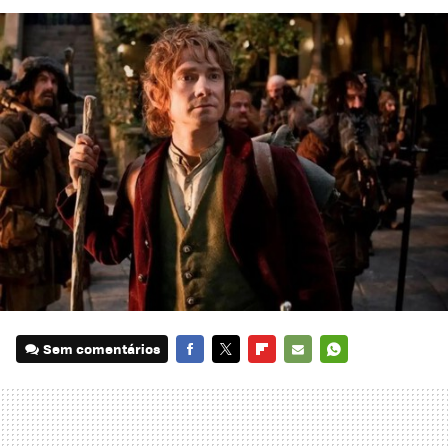
Sem comentários
FACEBOOK
TWITTER
FLIPBOARD
E-
WHATSAPP
MAIL