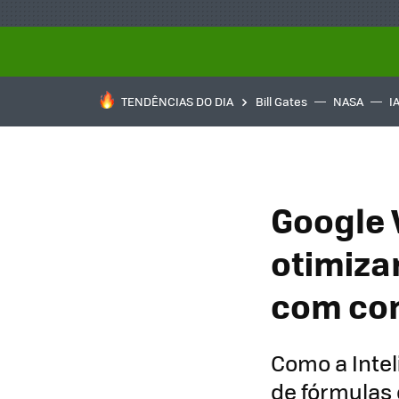
TENDÊNCIAS DO DIA
Bill Gates
NASA
I
Google 
otimiza
com co
Como a Intel
de fórmulas