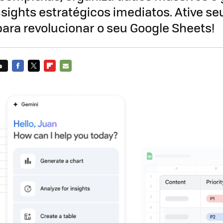
sights estratégicos imediatos. Ative se
ra revolucionar o seu Google Sheets!
s
FACEBOOK
TWITTER
FLIPBOARD
E-
MAIL