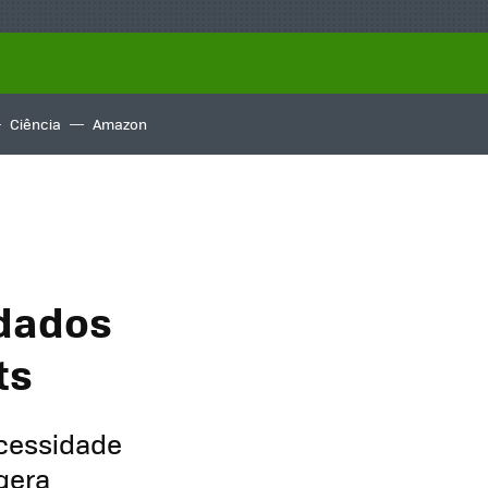
Ciência
Amazon
 dados
ts
ecessidade
gera