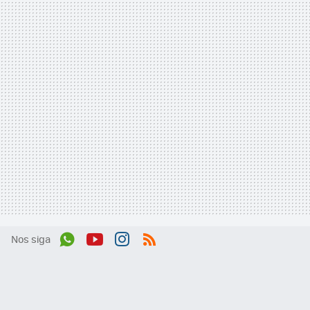
Nos siga
Wh
You
Inst
RSS
ats
tub
agr
App
e
am