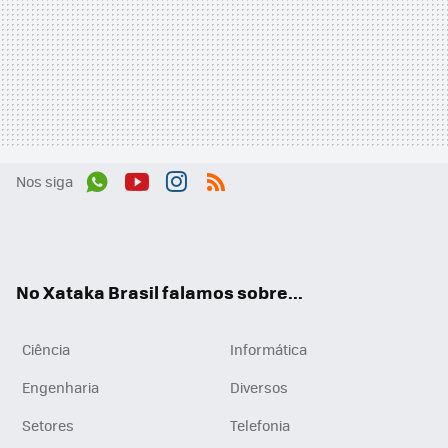
Nos siga
Wh
You
Inst
RSS
ats
tub
agr
App
e
am
No Xataka Brasil falamos sobre...
Ciência
Informática
Engenharia
Diversos
Setores
Telefonia