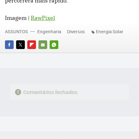
percorrerá mais rápido.
Imagem |
RawPixel
ASSUNTOS
Engenharia
Diversos
Energia Solar
FACEBOOK
TWITTER
FLIPBOARD
E-
WHATSAPP
MAIL
Comentários fechados